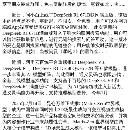
享至朋友圈或群聊，免去复制转发的烦恼。尽管如此，功…...
近日，问小白上线了DeepSeek R1 671B联网满血版，该版
本的特点是不卡、零延迟、不限次、全免费，用户可以在网页
端或App端享受媲美GPT-4的顶尖智能体验。 此次更新的
DeepSeek R1 671B满血版引入了强大的联网搜索功能，用户可
以随时获取最新信息，进行无缝的搜索与问答互动。这一版本
的亮点是联网搜索功能的无缝整合，用户能够实时获取最新的
全球信息。例如，当被问及《哪吒 2》的最终全…...
近期，阿里云百炼平台重磅推出 DeepSeek-V3、
DeepSeek-R1、DeepSeek-R1-Distill-Qwen-32B 等 6 款模型，进
一步丰富其 AI 模型矩阵。与此同时，通义灵码也紧跟步伐，
全新上线模型选择功能，支持基于百炼的 DeepSeek-V3 和
DeepSeek-R1 满血版671B模型，为 AI 编程领域注入新活力。
通义灵码能力再升级，支持推理模型选择。 今年1月…...
2025年2月14日，昆仑万维正式推出Matrix-Zero世界模
型，成为中国首家同时推出3D场景生成与可交互视频生成模
型的企业。这一创新产品标志着空间智能技术的新突破，并将
为内容创作行业带来颠覆性变革。 Matrix-Zero世界模型由两
大核心子模型构成： 3D场景生成大模型：该模型可以将用户