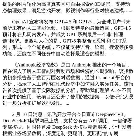
提供的图片转化为高度真实且可自由探索的3D场景，支持动
态物理效果，满足游戏开发、影视制作等行业对快速建模…...
OpenAI 宣布将发布 GPT-4.5 和 GPT-5，为全球用户带来
前所未有的人工智能体验。根据奥特曼的最新透露，GPT-4.5
预计将在几周内发布，并成为 GPT 系列最后一个非“推理
链”模型。更激动人心的是，GPT-5 将整合 o系列 和 GPT系
列，形成一个全能系统，不仅能支持语音、绘图、搜索等多项
功能，还能在不同任务中自动选择最适合的模型。...
《Anthropic经济指数》是由 Anthropic 推出的一个项目，
旨在深入了解人工智能对劳动市场和经济的长期影响。该指数
的初步报告基于数百万匿名对话数据，通过 Claude.ai 平台的
分析，揭示了人工智能在现代经济中如何融入实际任务。该报
告首次提供了基于实际数据的分析，帮助我们理解 AI 在不同
行业中的应用。该项目还公开了使用的数据集，以便研究人员
进一步分析和扩展这些发现。...
2 月 10 日消息，讯飞开放平台今日宣布DeepSeek-V3、
DeepSeek-R1模型均已上线，支持公有云 API 调用、一键部署
专属模型。同时还首发 DeepSeek 大模型精调服务，让开发者
根据业务场景数据，深度定制“更聪明、更匹配”的专属