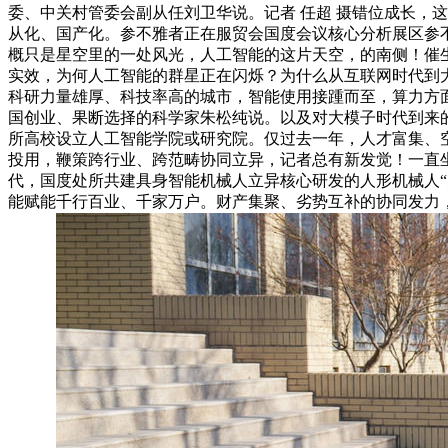
委、中关村管委会副从任刘卫华说。记者 任超 摄错位成长，
从化、国产化。参不雅者正在服贸会国度会议核心分析展区参不
概只是星空里的一处风光，人工智能的这片天空，的南侧！催生
实效，为何人工智能的群星正在闪烁？为什么从互联网时代到大
科研力量雄厚、科技率高的城市，智能使用接踵而至，算力方面，
国创业、果断选择的科学家朱松纯说。以及对大模子时代到来的前
所高校设立人工智能学院或研究院。仅过去一年，人才富集、
投用，鞭策跨行业、跨范畴协同立异，记者总有新发觉！一直
代，国度处所共建具身智能机械人立异核心研发的人形机械人“
能赋能千行百业、千家万户。财产集聚、劣势互补的协同发力，