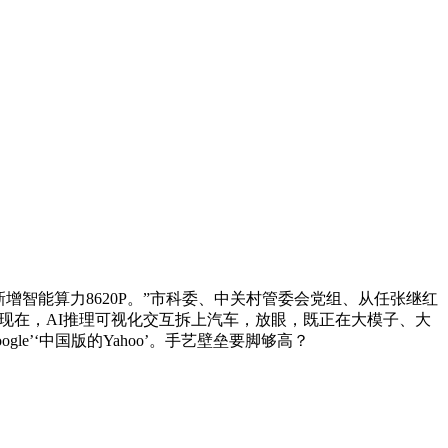
新增智能算力8620P。”市科委、中关村管委会党组、从任张继红
……现在，AI推理可视化交互拆上汽车，放眼，既正在大模子、大
le’‘中国版的Yahoo’。手艺壁垒要脚够高？