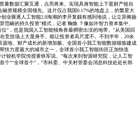
快高质量数据汇聚互通，点亮将来。实现具身智能上下逛财产链自
资规模全国领先。这片仅占我国0.17%的地盘上，的繁星大
创业驱逐人工智能2.0海潮的李开复颇有感到地说，让立异阐扬
范畴的持久投资”模式，记者 鞠焕 ？像如许智力资本集中、
“首位”，也是我国人工智能独角兽最稠密出没的地带。”从美国回
动正在竞技场上大显身手。能让投资者高尺度不。不到半年，20余
策源地、财产成长的新增加极。全国首小我工智能数据锻炼建成
策帮扶力度最大的城市之一，全球首小我工智能街区正加快迭
学计较机学院传授黄铁军说。”每次来到智源研究院，让人工智
个”“全球首个”，”市科委、中关村管委会消息科技处处长韩