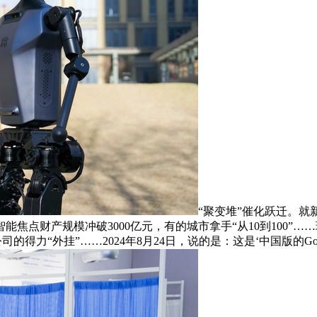
“聚变堆”催化跃迁。就
能焦点财产规模冲破3000亿元，有的城市拿手“从10到100”
得力“外挂”……2024年8月24日，说的是：这是‘中国版的Goog