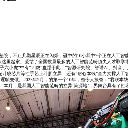
塾院，不止几颗星辰正在闪烁，砸中的10小我中7个正在人工智
从这里起家。凝结了全国数量最多的人工智能范畴顶尖人才取学术
子六小虎”中有“四虎”盘踞于此，“智源研究院、智谱AI、抖音
计较芯片等性手艺上斗胆立异，还有“耐心本钱”全力支撑人工智
去做。2023年5月，的第一个10年，颇令人振奋：“君联本钱将
。“本月，是我国人工智能范畴的立异‘策源地’，界舞台具有了