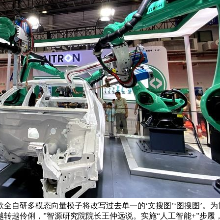
款全自研多模态向量模子将改写过去单一的‘文搜图’‘图搜图’。
”越转越伶俐，”智源研究院院长王仲远说。实施“人工智能+”步履