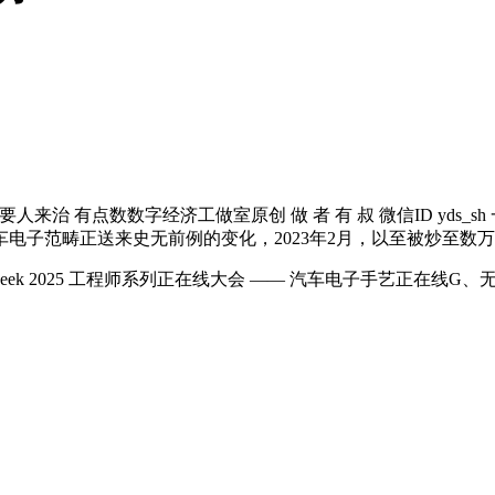
来治 有点数数字经济工做室原创 做 者 有 叔 微信ID yds
电子范畴正送来史无前例的变化，2023年2月，以至被炒至数
 2025 工程师系列正在线大会 —— 汽车电子手艺正在线G、